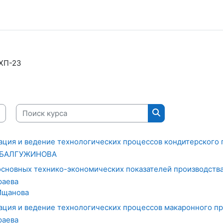
ХП-23
Поиск курса
Поиск курса
ация и ведение технологических процессов кондитерского 
БАЛГУЖИНОВА
основных технико-экономических показателей производств
раева
Ищанова
ация и ведение технологических процессов макаронного п
раева