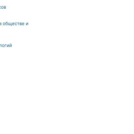
сов
в обществе и
логий