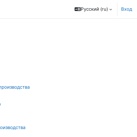
Русский ‎(ru)‎
Вход
производства
а
роизводства